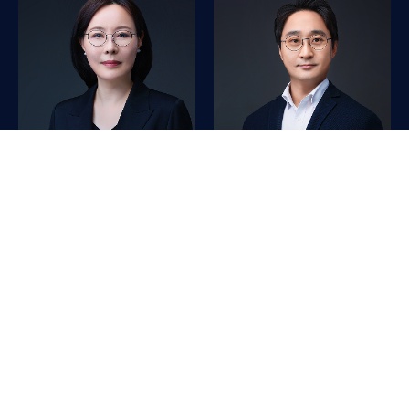
박수현
이성봉
금융부문 | 상무
첨단기술산업부문 | 상무