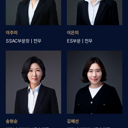
이주미
이은미
SSAC부문장 | 전무
ES부문 | 전무
송현순
김혜선